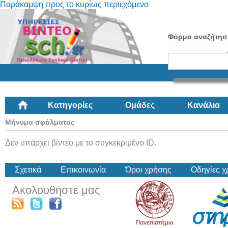
Παράκαμψη προς το κυρίως περιεχόμενο
Φόρμα αναζήτησ
Κατηγορίες
Ομάδες
Κανάλια
Μήνυμα σφάλματος
Δεν υπάρχει βίντεο με το συγκεκριμένο ID.
Σχετικά
Επικοινωνία
Όροι χρήσης
Οδηγίες 
Ακολουθήστε μας