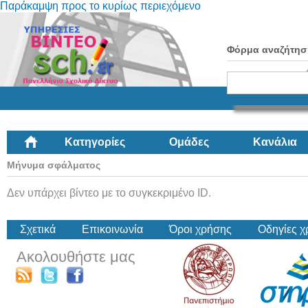
Παράκαμψη προς το κυρίως περιεχόμενο
Φόρμα αναζήτησ
Κατηγορίες
Ομάδες
Κανάλια
Μήνυμα σφάλματος
Δεν υπάρχει βίντεο με το συγκεκριμένο ID.
Σχετικά
Επικοινωνία
Όροι χρήσης
Οδηγίες 
Ακολουθήστε μας