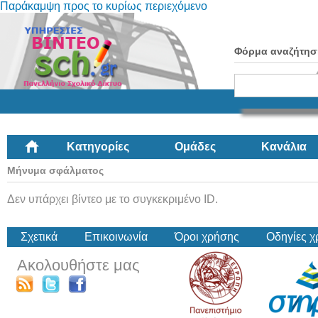
Παράκαμψη προς το κυρίως περιεχόμενο
Φόρμα αναζήτησ
Κατηγορίες
Ομάδες
Κανάλια
Μήνυμα σφάλματος
Δεν υπάρχει βίντεο με το συγκεκριμένο ID.
Σχετικά
Επικοινωνία
Όροι χρήσης
Οδηγίες 
Ακολουθήστε μας