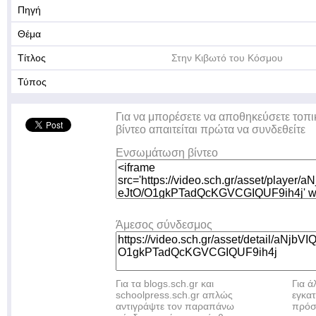
Πηγή
Θέμα
Τίτλος
Στην Κιβωτό του Κόσμου
Τύπος
Για να μπορέσετε να αποθηκεύσετε τοπι
βίντεο απαιτείται πρώτα να συνδεθείτε
Ενσωμάτωση βίντεο
Άμεσος σύνδεσμος
Για τα blogs.sch.gr και
Για 
schoolpress.sch.gr απλώς
εγκα
αντιγράψτε τον παραπάνω
πρόσ