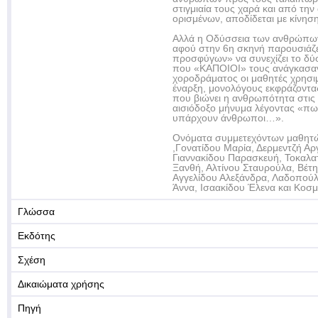
στιγμιαία τους χαρά και από την
ορισμένων, αποδίδεται με κίνησ
Αλλά η Οδύσσεια των ανθρώπων 
αφού στην 6η σκηνή παρουσιάζε
προσφύγων» να συνεχίζει το δύ
που «ΚΑΠΟΙΟΙ» τους ανάγκασαν
χοροδράματος οι μαθητές χρησι
έναρξη, μονολόγους εκφράζοντας
που βιώνει η ανθρωπότητα στις 
αισιόδοξο μήνυμα λέγοντας «πω
υπάρχουν άνθρωποι…».
Ονόματα συμμετεχόντων μαθητώ
,Γονατίδου Μαρία, Δερμεντζή Αρ
Γιαννακίδου Παρασκευή, Τοκαλα
Ξανθή, Αλτίνου Σταυρούλα, Βέτη
Αγγελίδου Αλεξάνδρα, Λαδοπού
Άννα, Ισαακίδου Έλενα και Κοσμ
Γλώσσα
Εκδότης
Σχέση
Δικαιώματα χρήσης
Πηγή