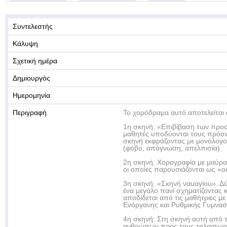
Συντελεστής
Κάλυψη
Σχετική ημέρα
Δημιουργός
Ημερομηνία
Περιγραφή
Το χορόδραμα αυτό αποτελείται 
1η σκηνή: «Επιβίβαση των προ
μαθητές υποδύονται τους πρόσφ
σκηνή εκφράζοντας με μονόλογο
(φόβο, απόγνωση, απελπισία).
2η σκηνή: Χορογραφία με μαύρα 
οι οποίες παρουσιάζονται ως «οι
3η σκηνή: «Σκηνή ναυαγίου». Δ
ένα μεγάλο πανί σχηματίζοντας 
αποδίδεται από τις μαθήτριες με
Ενόργανης και Ρυθμικής Γυμνασ
4η σκηνή: Στη σκηνή αυτή από τ
ανθρώπων προς τους ταλαιπωρη