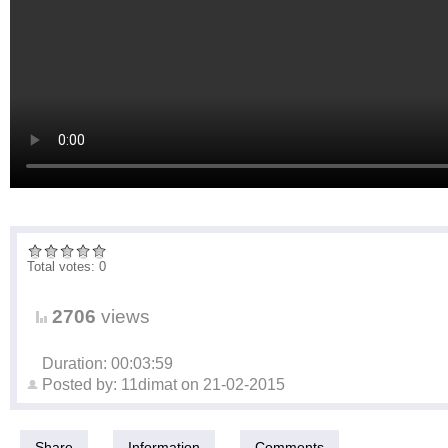
Total votes: 0
2706
views
Duration: 00:03:59
Posted by:
11dimat
on
21-02-2015
Share
Information
Comments