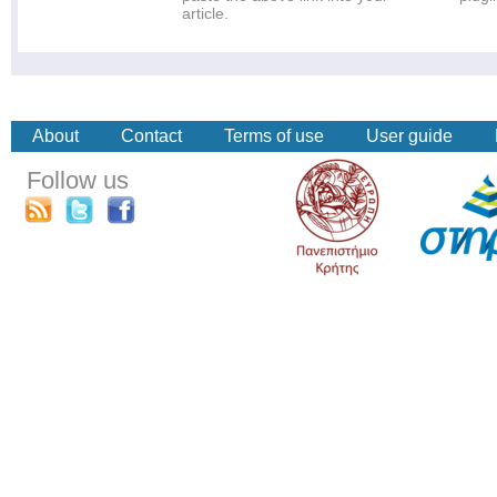
article.
About
Contact
Terms of use
User guide
Follow us