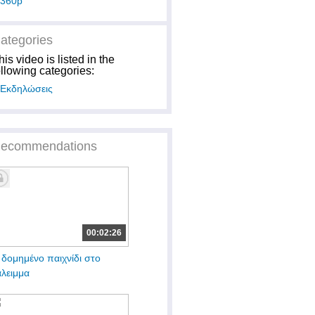
360p
ategories
his video is listed in the
ollowing categories:
Εκδηλώσεις
ecommendations
00:02:26
 δομημένο παιχνίδι στο
άλειμμα