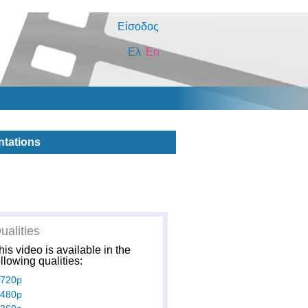
Είσοδος
Ελ
En
ntations
ualities
his video is available in the
ollowing qualities:
720p
480p