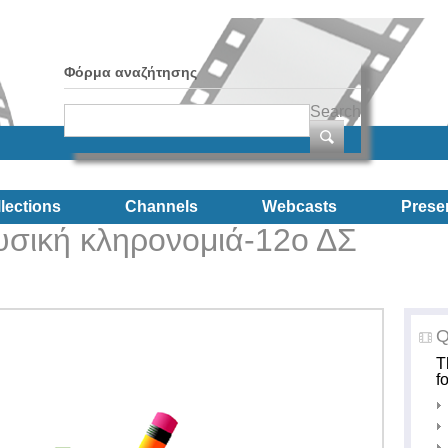
Φόρμα αναζήτησης
Search
lections
Channels
Webcasts
Prese
υσική κληρονομιά-12ο ΔΣ
Q
T
f