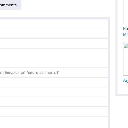
omments
Κά
Μι
 το διαγωνισμό "κάντο ν'ακουστεί"
Αχ