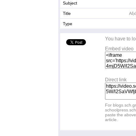
Subject
Title
Αξι
Type
You have to lo
Embed video
Direct link
For blogs.sch.g
schoolpress.sch
paste the above 
article.