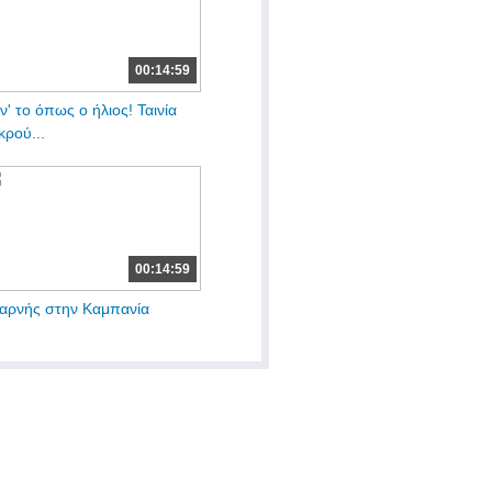
00:14:59
ν' το όπως ο ήλιος! Ταινία
κρού...
00:14:59
αρνής στην Καμπανία