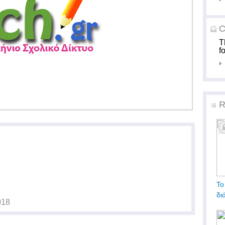
C
T
f
R
Το
δι
018