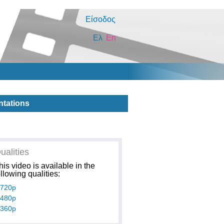
Είσοδος
Ελ
En
ntations
ualities
his video is available in the
ollowing qualities:
720p
480p
360p