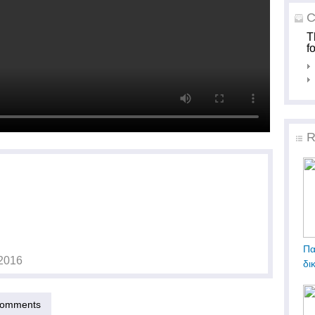
C
T
f
R
Πα
2016
δι
omments