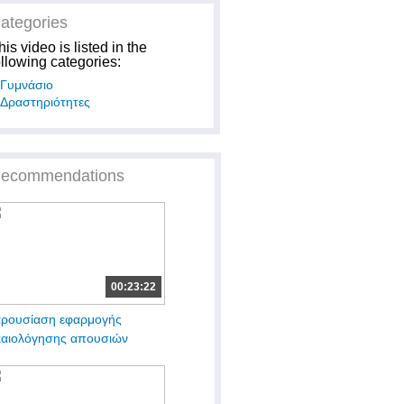
ategories
his video is listed in the
ollowing categories:
Γυμνάσιο
Δραστηριότητες
ecommendations
00:23:22
ρουσίαση εφαρμογής
καιολόγησης απουσιών