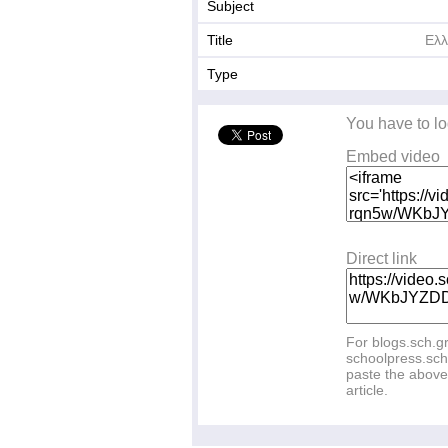
Subject
Title
Ελλ
Type
You have to lo
Embed video
Direct link
For blogs.sch.g
schoolpress.sch
paste the above 
article.