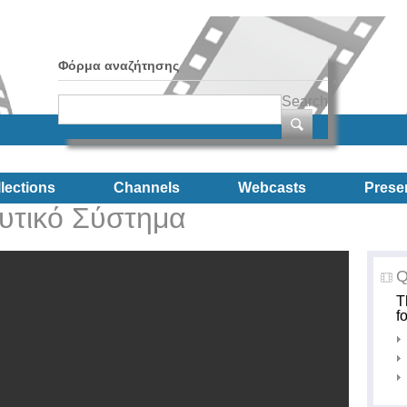
Φόρμα αναζήτησης
Search
lections
Channels
Webcasts
Prese
υτικό Σύστημα
Q
T
f