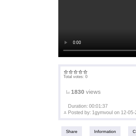
Total votes: 0
1830
views
Duration: 00:01:37
Posted by:
1gymvoul
on
12-05-
Share
Information
C