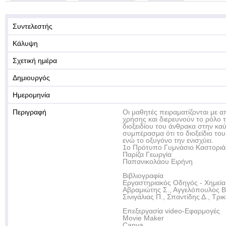
Συντελεστής
Κάλυψη
Σχετική ημέρα
Δημιουργός
Ημερομηνία
Περιγραφή
Οι μαθητές πειραματίζονται με 
χρήσης και διερευνούν το ρόλο 
διοξειδίου του άνθρακα στην κα
συμπέρασμα ότι το διοξείδιο το
ενώ το οξυγόνο την ενισχύει.
1ο Πρότυπο Γυμνάσιο Καστοριά
Παρίζα Γεωργία
Παπανικολάου Ειρήνη
Βιβλιογραφία
Εργαστηριακός Οδηγός - Χημεία
Αβραμιώτης Σ., Αγγελόπουλος Β
Σινιγάλιας Π., Σπαντίδης Δ., Τρικ
Επεξεργασία video-Εφαρμογές
Movie Maker
Canva