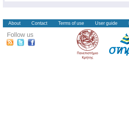
About
Contact
Terms of use
User guide
Follow us