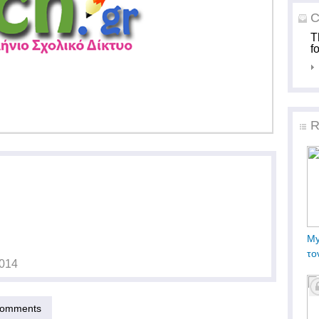
C
T
f
R
My
το
2014
omments