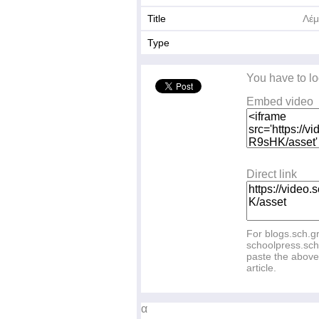
Title
Λέμ
Type
You have to lo
Embed video
Direct link
For blogs.sch.g
schoolpress.sch
paste the above 
article.
α