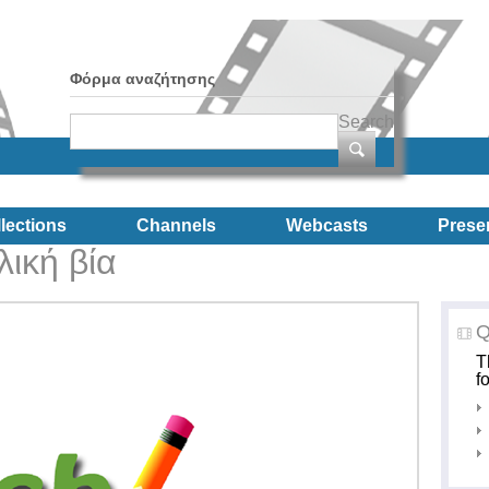
Φόρμα αναζήτησης
Search
lections
Channels
Webcasts
Prese
λική βία
Q
T
f