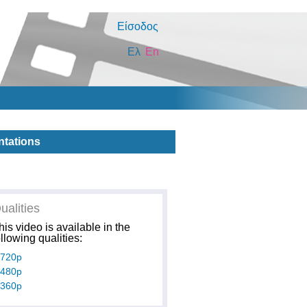
Είσοδος
Ελ
En
ntations
ualities
his video is available in the
ollowing qualities:
720p
480p
360p