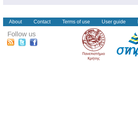
About
Contact
Terms of use
User guide
Follow us