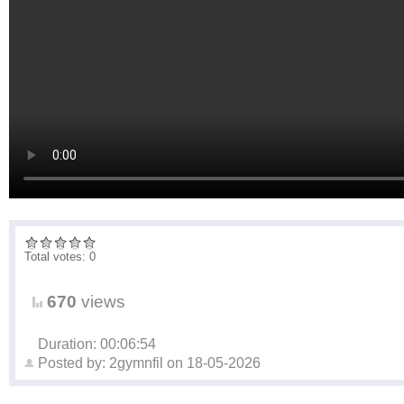
Total votes: 0
670
views
Duration: 00:06:54
Posted by:
2gymnfil
on
18-05-2026