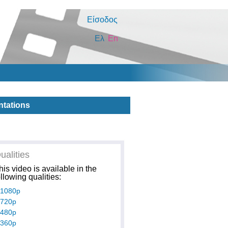
Είσοδος
Ελ
En
ntations
ualities
his video is available in the
ollowing qualities:
1080p
720p
480p
360p