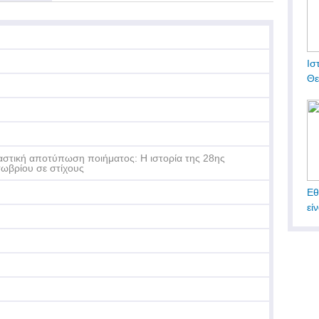
Ισ
Θε
αστική αποτύπωση ποιήματος: Η ιστορία της 28ης
ωβρίου σε στίχους
Εθ
εί