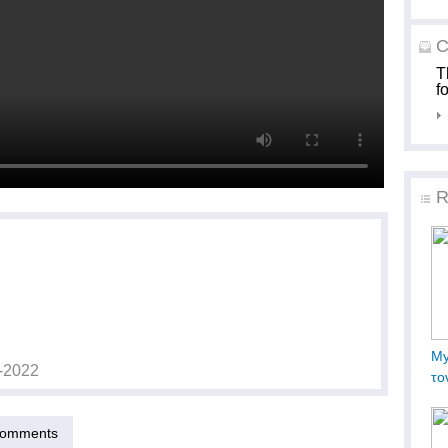
C
T
f
R
My
-2022
το
omments