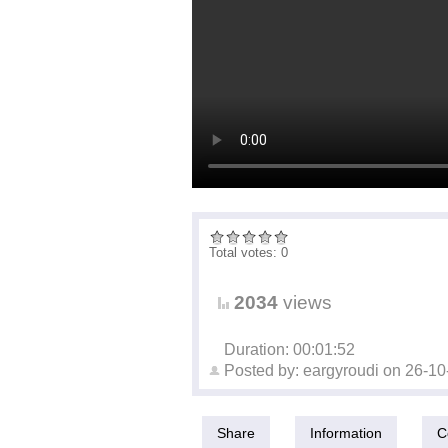
Total votes: 0
2034
views
Duration: 00:01:52
Posted by:
eargyroudi
on
26-10
Share
Information
C