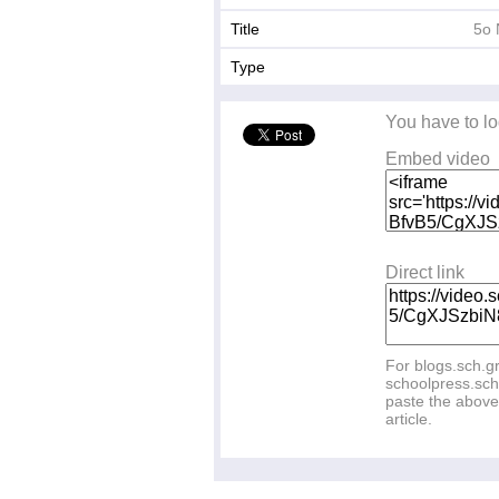
Title
5ο 
Type
You have to lo
Embed video
Direct link
For blogs.sch.g
schoolpress.sch
paste the above 
article.