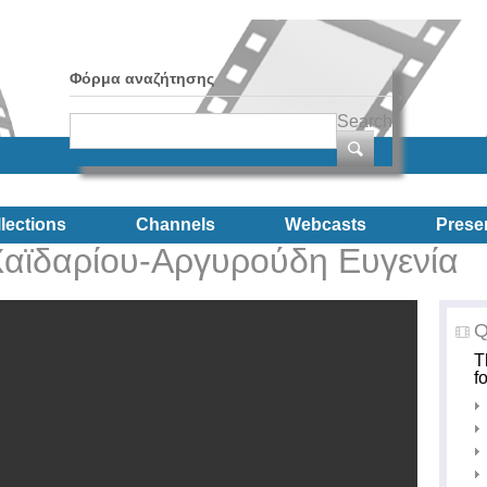
Φόρμα αναζήτησης
Search
lections
Channels
Webcasts
Prese
Χαϊδαρίου-Αργυρούδη Ευγενία
Q
T
f