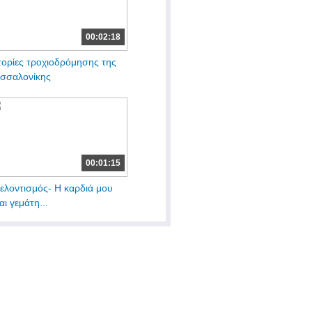
00:02:18
τορίες τροχιοδρόμησης της
σσαλονίκης
00:01:15
ελοντισμός- Η καρδιά μου
ναι γεμάτη...