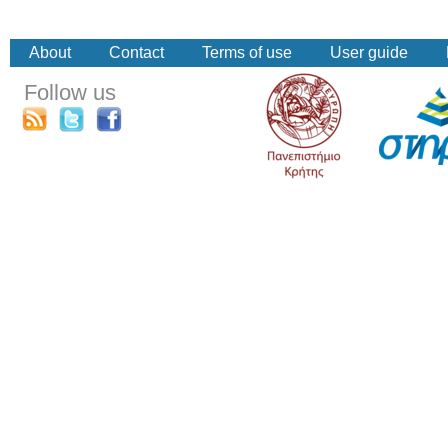
About
Contact
Terms of use
User guide
Follow us