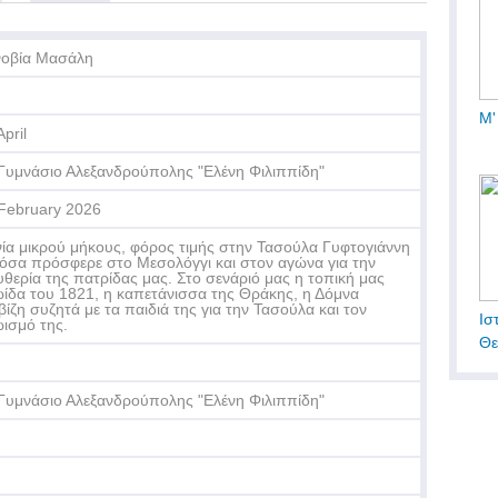
οβία Μασάλη
Μ'
April
Γυμνάσιο Αλεξανδρούπολης "Ελένη Φιλιππίδη"
February 2026
νία μικρού μήκους, φόρος τιμής στην Τασούλα Γυφτογιάννη
 όσα πρόσφερε στο Μεσολόγγι και στον αγώνα για την
υθερία της πατρίδας μας. Στο σενάριό μας η τοπική μας
ίδα του 1821, η καπετάνισσα της Θράκης, η Δόμνα
βίζη συζητά με τα παιδιά της για την Τασούλα και τον
Ισ
ισμό της.
Θε
Γυμνάσιο Αλεξανδρούπολης "Ελένη Φιλιππίδη"