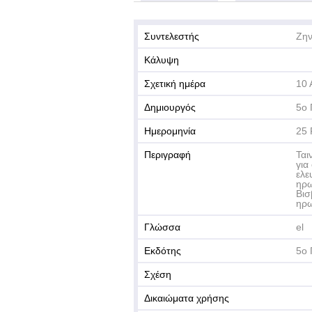
Συντελεστής
Ζην
Κάλυψη
Σχετική ημέρα
10 
Δημιουργός
5ο 
Ημερομηνία
25 
Περιγραφή
Ται
για
ελε
ηρω
Βισ
ηρω
Γλώσσα
el
Εκδότης
5ο 
Σχέση
Δικαιώματα χρήσης