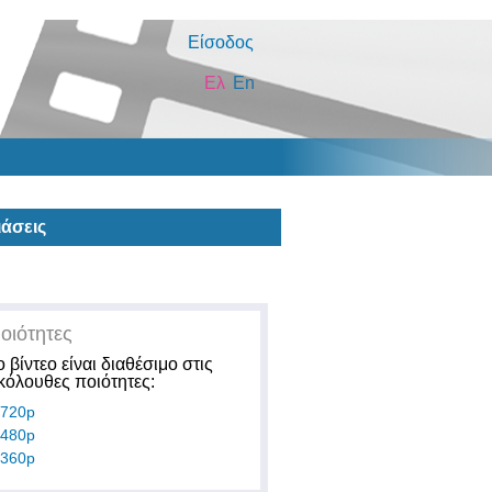
Είσοδος
Ελ
En
άσεις
οιότητες
ο βίντεο είναι διαθέσιμο στις
κόλουθες ποιότητες:
720p
480p
360p