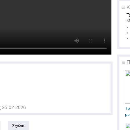
Κ
Τ
κ
Π
ς
25-02-2026
Τρ
μυ
Σχόλια