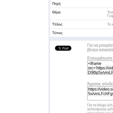
Πηγή
Θέμα
Τοπ
Γυφ
Τίτλος
Το 
Τύπος
Για να μπορέσ
βίντεο απαιτεί
Ενσωμάτωση 
Άμεσος σύνδ
Για τα blogs.sch
schoolpress.sc