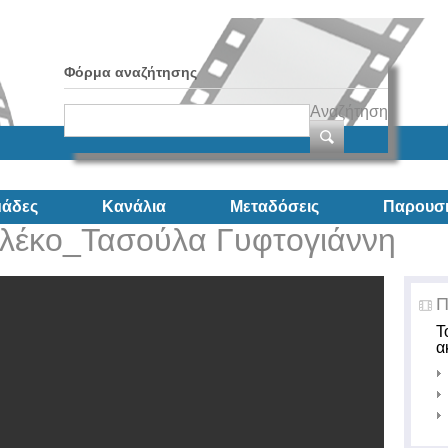
Φόρμα αναζήτησης
Αναζήτηση
άδες
Κανάλια
Μεταδόσεις
Παρουσι
 γιλέκο_Τασούλα Γυφτογιάννη
Π
Τ
α