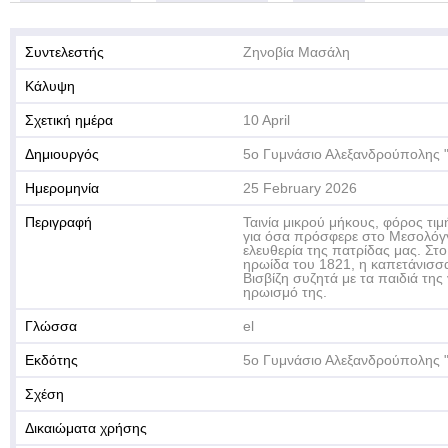
Συντελεστής
Ζηνοβία Μασάλη
Κάλυψη
Σχετική ημέρα
10 April
Δημιουργός
5ο Γυμνάσιο Αλεξανδρούπολης "
Ημερομηνία
25 February 2026
Περιγραφή
Ταινία μικρού μήκους, φόρος τι
για όσα πρόσφερε στο Μεσολόγγι
ελευθερία της πατρίδας μας. Στο
ηρωίδα του 1821, η καπετάνισσ
Βισβίζη συζητά με τα παιδιά της
ηρωισμό της.
Γλώσσα
el
Εκδότης
5ο Γυμνάσιο Αλεξανδρούπολης "
Σχέση
Δικαιώματα χρήσης