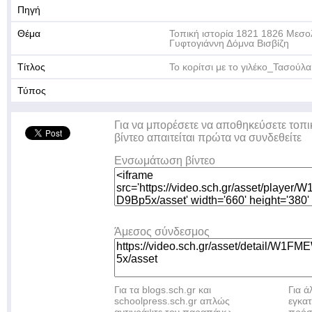
Πηγή
Θέμα
Τοπική ιστορία 1821 1826 Μεσο
Γυφτογιάννη Δόμνα Βισβίζη
Τίτλος
Το κορίτσι με το γιλέκο_Τασούλ
Τύπος
Για να μπορέσετε να αποθηκεύσετε τοπι
βίντεο απαιτείται πρώτα να συνδεθείτε
Ενσωμάτωση βίντεο
Άμεσος σύνδεσμος
Για τα blogs.sch.gr και
Για 
schoolpress.sch.gr απλώς
εγκα