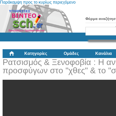
Παράκαμψη προς το κυρίως περιεχόμενο
Φόρμα αναζήτησ
Κατηγορίες
Ομάδες
Κανάλια
Ρατσισμός & Ξενοφοβία : Η αν
προσφύγων στο "χθες" & το "