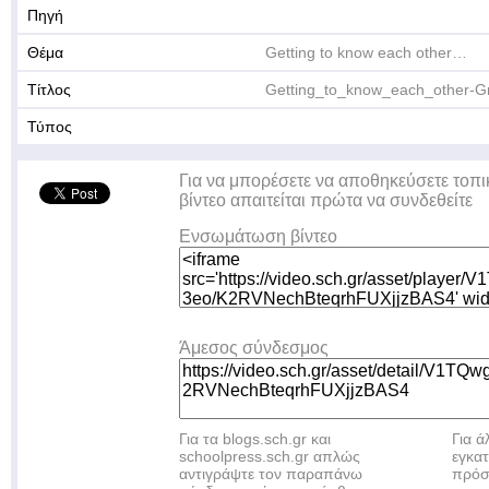
Πηγή
Θέμα
Getting to know each other…
Τίτλος
Getting_to_know_each_other-G
Τύπος
Για να μπορέσετε να αποθηκεύσετε τοπι
βίντεο απαιτείται πρώτα να συνδεθείτε
Ενσωμάτωση βίντεο
Άμεσος σύνδεσμος
Για τα blogs.sch.gr και
Για 
schoolpress.sch.gr απλώς
εγκα
αντιγράψτε τον παραπάνω
πρόσ