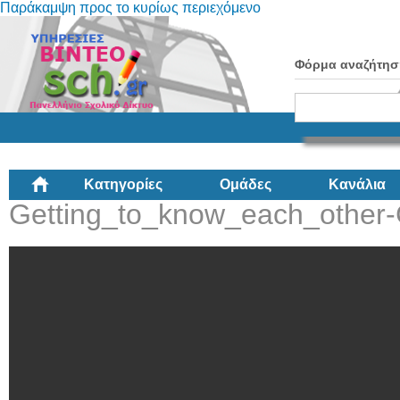
Παράκαμψη προς το κυρίως περιεχόμενο
Φόρμα αναζήτησ
Κατηγορίες
Ομάδες
Κανάλια
Getting_to_know_each_other