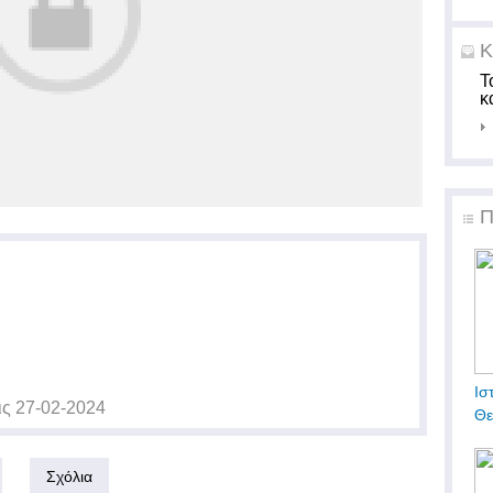
Κ
Τ
κ
Π
Ισ
ις
27-02-2024
Θε
Σχόλια