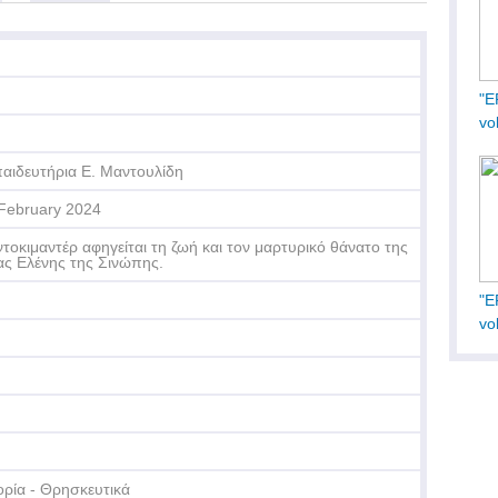
"Ε
vol
αιδευτήρια Ε. Μαντουλίδη
February 2024
ντοκιμαντέρ αφηγείται τη ζωή και τον μαρτυρικό θάνατο της
ας Ελένης της Σινώπης.
"Ε
vol
ορία - Θρησκευτικά