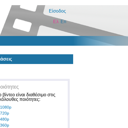
Είσοδος
Ελ
En
άσεις
οιότητες
ο βίντεο είναι διαθέσιμο στις
κόλουθες ποιότητες:
1080p
720p
480p
360p