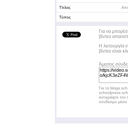
Τίτλος
Από
Τύπος
Για να μπορέσ
βίντεο απαιτεί
Η λειτουργία 
βίντεο είναι κ
Άμεσος σύνδ
Για τα blogs.sch
schoolpress.sc
αντιγράψτε το
σύνδεσμο μέσα 