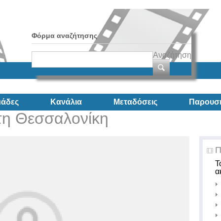
Φόρμα αναζήτησης
Αναζήτηση
άδες
Κανάλια
Μεταδόσεις
Παρουσι
τη Θεσσαλονίκη
Π
Τ
α