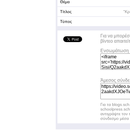
Θέμα
Τίτλος
"Κρ
Τύπος
Για να μπορέσ
βίντεο απαιτεί
Ενσωμάτωση 
Άμεσος σύνδ
Για τα blogs.sch
schoolpress.sc
αντιγράψτε το
σύνδεσμο μέσα 