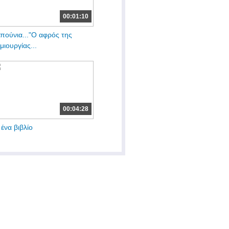
00:01:10
πούνια..."Ο αφρός της
μιουργίας...
00:04:28
 ένα βιβλίο