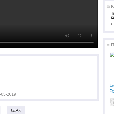
Κ
Τ
κ
Π
Επ
Σχ
-05-2019
Σχόλια