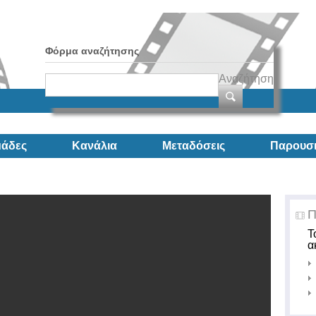
Φόρμα αναζήτησης
Αναζήτηση
άδες
Κανάλια
Μεταδόσεις
Παρουσι
Π
Τ
α