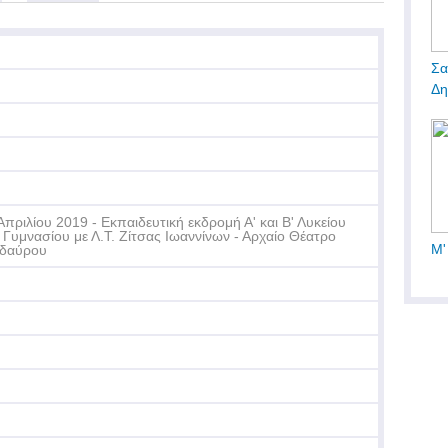
Σα
Δη
Απριλίου 2019 - Εκπαιδευτική εκδρομή Α' και Β' Λυκείου
 Γυμνασίου με Λ.Τ. Ζίτσας Ιωαννίνων - Αρχαίο Θέατρο
Μ'
ιδαύρου