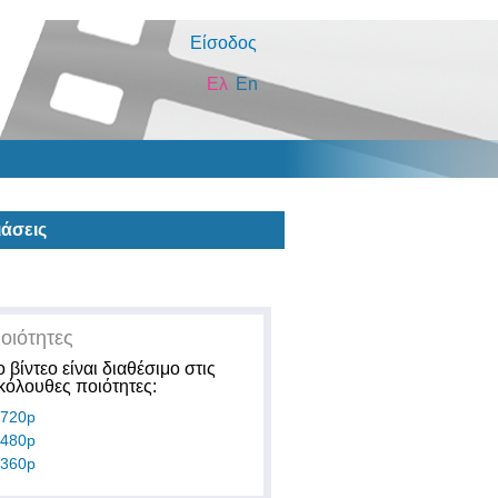
Είσοδος
Ελ
En
άσεις
οιότητες
ο βίντεο είναι διαθέσιμο στις
κόλουθες ποιότητες:
720p
480p
360p