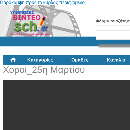
Παράκαμψη προς το κυρίως περιεχόμενο
Φόρμα αναζήτησ
Κατηγορίες
Ομάδες
Κανάλια
Χοροί_25η Μαρτίου