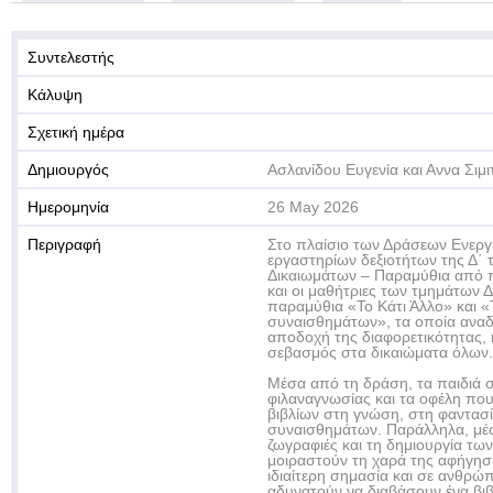
Συντελεστής
Κάλυψη
Σχετική ημέρα
Δημιουργός
Ασλανίδου Ευγενία και Αννα Σιμ
Ημερομηνία
26 May 2026
Περιγραφή
Στο πλαίσιο των Δράσεων Ενεργ
εργαστηρίων δεξιοτήτων της Δ΄ 
Δικαιωμάτων – Παραμύθια από πα
και οι μαθήτριες των τμημάτων 
παραμύθια «Το Κάτι Άλλο» και «
συναισθημάτων», τα οποία αναδ
αποδοχή της διαφορετικότητας, η
σεβασμός στα δικαιώματα όλων.
Μέσα από τη δράση, τα παιδιά σ
φιλαναγνωσίας και τα οφέλη πο
βιβλίων στη γνώση, στη φαντασί
συναισθημάτων. Παράλληλα, μέσ
ζωγραφιές και τη δημιουργία των
μοιραστούν τη χαρά της αφήγηση
ιδιαίτερη σημασία και σε ανθρώ
αδυνατούν να διαβάσουν ένα βιβ