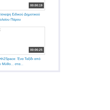
00:00:19
ίσκεψη Ειδικού Δημοτικού
ολείου Πάρου
00:06:25
th2Space: Ένα Ταξίδι από
ν Μύθο... στα...