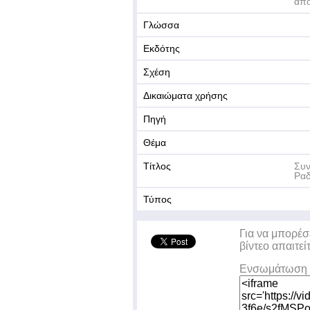
απο
Γλώσσα
Εκδότης
Σχέση
Δικαιώματα χρήσης
Πηγή
Θέμα
Τίτλος
Συν
Ραδ
Τύπος
Για να μπορέσ
βίντεο απαιτεί
Ενσωμάτωση 