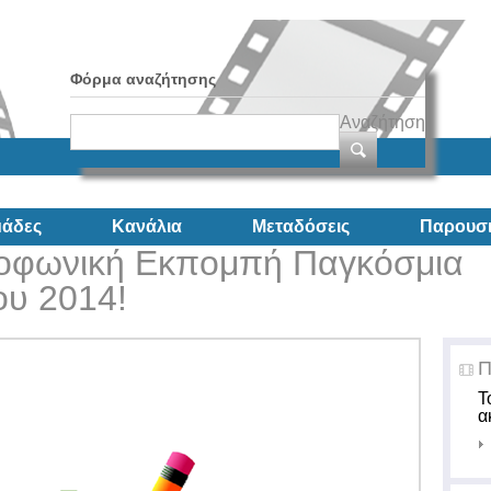
Φόρμα αναζήτησης
Αναζήτηση
άδες
Κανάλια
Μεταδόσεις
Παρουσι
ιοφωνική Εκπομπή Παγκόσμια
υ 2014!
Π
Τ
α