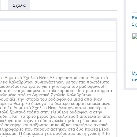
Σχόλια
Επ
Σχ
My
1ο Δημοτικό Σχολείο Νέας Αλικαρνασσού και το Δημοτικό
το
λείο Καλαβρύτων συνεργάστηκαν με τον πιο πρωτότυπο
 διασκεδαστικό τρόπο για την ιστορία του ραδιοφώνου! Η
ομπή είναι χωρισμένη σε τρία κομμάτια. Το πρώτο κομμάτι
μελημένο από το Δημοτικό Σχολείο Καλαβρύτων
ουσιάζει την ιστορία του ραδιοφώνου μέσα από έναν
άριστο θεατρικό διάλογο. Το δεύτερο κομμάτι επιμελημένο
 το 1ο Δημοτικό Σχολείο Νέας Αλικαρνασσού αναφέρεται
πολύ ζωντανό τρόπο στην ελεύθερη ραδιοφωνία στην
άδα... Και, το τρίτο μέρος (και καλύτερο!) αποτελείται από
διάλογο που είχαν τα δύο σχολεία την ίδια μέρα μέσω
εδιάσκεψης και παίζοντας με κουίζ και ερωτήσεις σχετικά
πληροφορίες που παρουσιάστηκαν στα δύο πρώτα μέρη!
τέλεσμα; Η διασκέδαση σε συνδυασμό με τη γνώση!!! Το