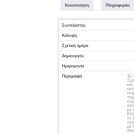
Κοινοποίηση
Πληροφορίες
Συντελεστής
Κάλυψη
Σχετική ημέρα
Δημιουργός
Ημερομηνία
Περιγραφή
Το 
Σχο
και
εκπ
επι
παρ
ευχ
από
με 
Ελλ
το 
τηλ
με 
Απο