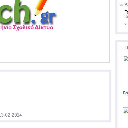
Κ
Τ
κ
Π
Βα
13-02-2014