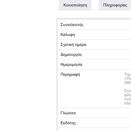
Κοινοποίηση
Πληροφορίες
Συντελεστής
Κάλυψη
Σχετική ημέρα
Δημιουργός
Ημερομηνία
Περιγραφή
Την
<Πα
Αθλ
Στό
φίλ
πολ
αξι
Γλώσσα
Εκδότης