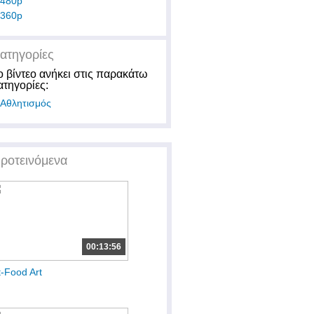
480p
360p
ατηγορίες
ο βίντεο ανήκει στις παρακάτω
ατηγορίες:
Αθλητισμός
ροτεινόμενα
00:13:56
t-Food Art