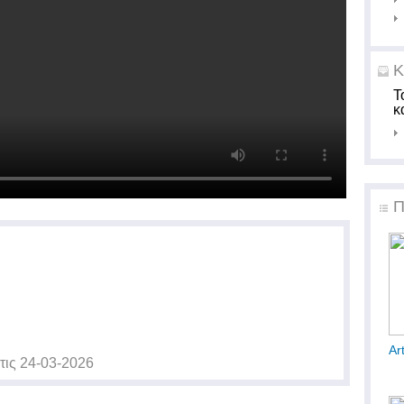
Κ
Τ
κ
Π
Ar
τις
24-03-2026