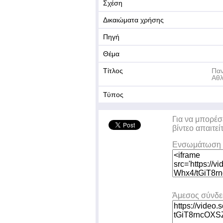
Σχέση
Δικαιώματα χρήσης
Πηγή
Θέμα
Τίτλος
Παν
Αθλ
Τύπος
Για να μπορέσ
βίντεο απαιτεί
Ενσωμάτωση 
Άμεσος σύνδ