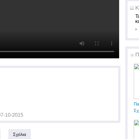
Κ
Τ
κ
Π
Πα
Σχ
07-10-2015
Σχόλια