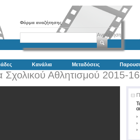
Φόρμα αναζήτησης
Αναζήτηση
άδες
Κανάλια
Μεταδόσεις
Παρουσι
 Σχολικού Αθλητισμού 2015-16
Π
Τ
α