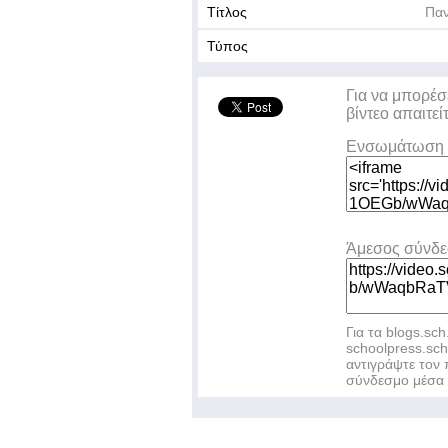
Τίτλος
Παν
Τύπος
Για να μπορέσ
βίντεο απαιτεί
Ενσωμάτωση 
Άμεσος σύνδ
Για τα blogs.sch
schoolpress.sc
αντιγράψτε το
σύνδεσμο μέσα 