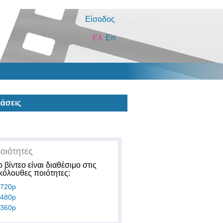
Είσοδος
Ελ
En
άσεις
οιότητες
ο βίντεο είναι διαθέσιμο στις
κόλουθες ποιότητες:
720p
480p
360p