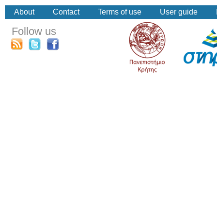
About
Contact
Terms of use
User guide
Follow us