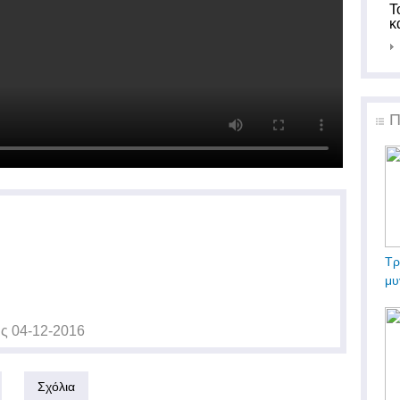
Τ
κ
Π
Τρ
μυ
ις
04-12-2016
Σχόλια