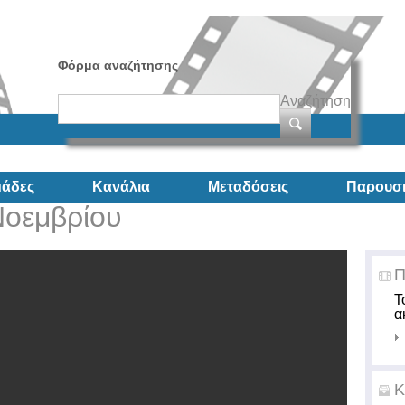
Φόρμα αναζήτησης
Αναζήτηση
άδες
Κανάλια
Μεταδόσεις
Παρουσι
Νοεμβρίου
Π
Τ
α
Κ