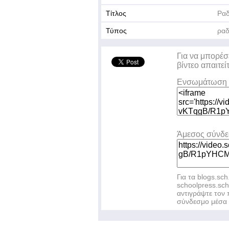
Τίτλος
Ραδ
Τύπος
ραδ
Για να μπορέσ
βίντεο απαιτεί
Ενσωμάτωση 
Άμεσος σύνδ
Για τα blogs.sch
schoolpress.sc
αντιγράψτε το
σύνδεσμο μέσα 