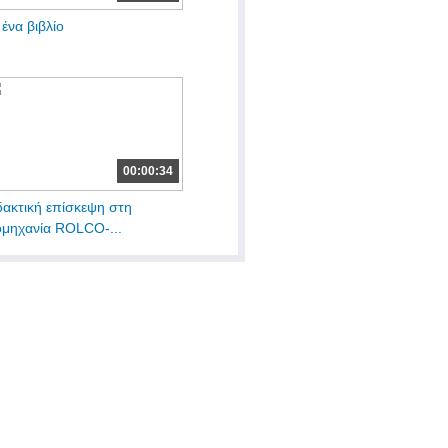
 ένα βιβλίο
00:00:34
δακτική επίσκεψη στη
ομηχανία ROLCO-...