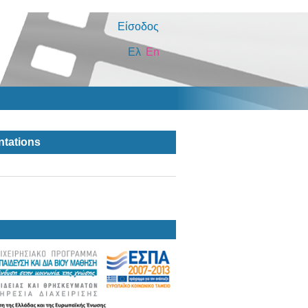
Είσοδος
Ελ
En
ntations