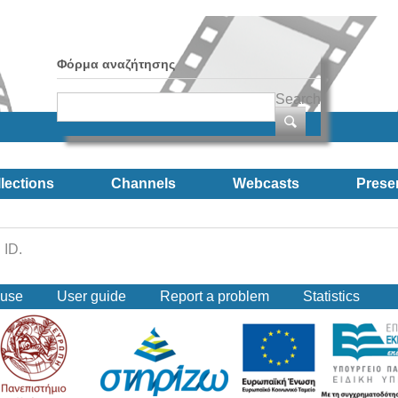
Φόρμα αναζήτησης
Search
lections
Channels
Webcasts
Prese
 ID.
 use
User guide
Report a problem
Statistics