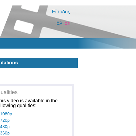
Είσοδος
Ελ
En
ntations
ualities
his video is available in the
ollowing qualities:
1080p
720p
480p
360p