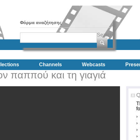
Φόρμα αναζήτησης
Search
lections
Channels
Webcasts
Prese
ον παππού και τη γιαγιά
Q
T
f