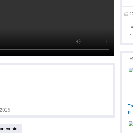
C
T
f
R
Τρ
-2025
μυ
omments