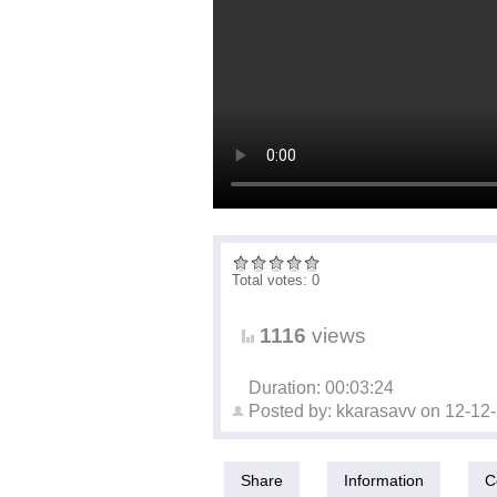
Total votes: 0
1116
views
Duration: 00:03:24
Posted by:
kkarasavv
on
12-12
Share
Information
C