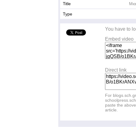
Title
Μια
Type
You have to lo
Embed video
Direct link
For blogs.sch.g
schoolpress.sch
paste the above 
article.