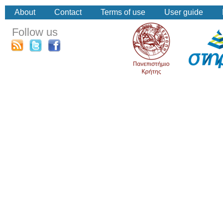
About
Contact
Terms of use
User guide
Follow us