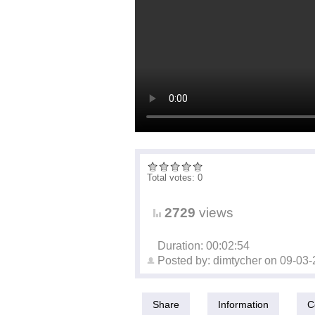
Total votes: 0
2729
views
Duration: 00:02:54
Posted by:
dimtycher
on
09-03-
Share
Information
C