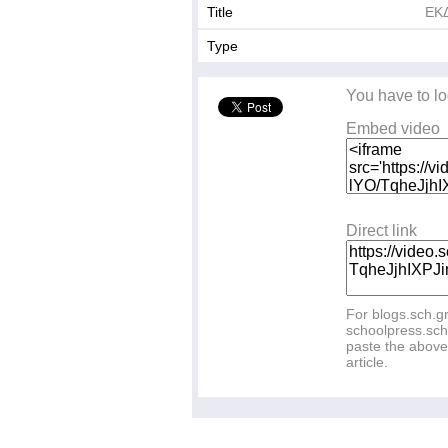
Title
ΕΚ
Type
You have to lo
Embed video
Direct link
For blogs.sch.g
schoolpress.sch
paste the above 
article.