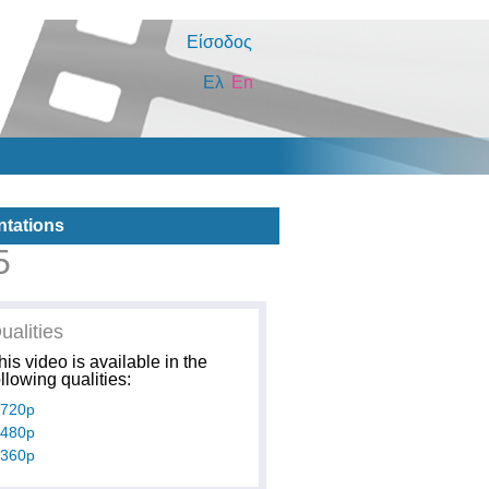
Είσοδος
Ελ
En
ntations
5
ualities
his video is available in the
ollowing qualities:
720p
480p
360p