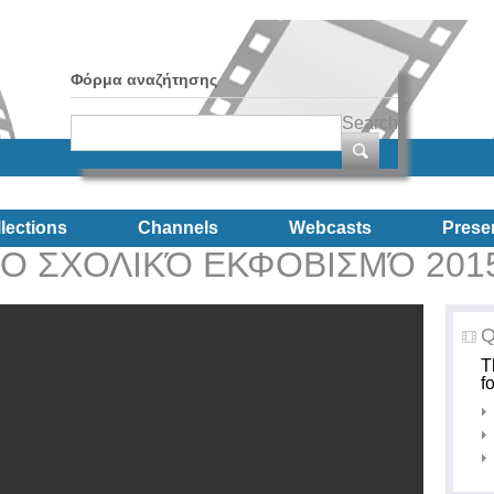
Φόρμα αναζήτησης
Search
lections
Channels
Webcasts
Prese
ΤΟ ΣΧΟΛΙΚΌ ΕΚΦΟΒΙΣΜΌ 201
Q
T
f