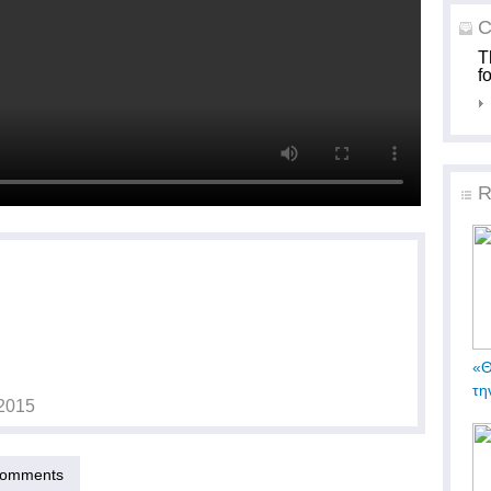
C
T
f
R
«Θ
τη
2015
omments