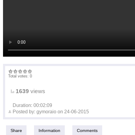
Total votes: 0
1639
views
Duration: 00:02:09
Posted by:
gymoraio
on
24-06-2015
Share
Information
Comments