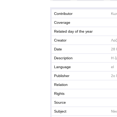
Contributor
Κων
Coverage
Related day of the year
Creator
Λαζ
Date
28 
Description
Η ζ
Language
el
Publisher
2ο 
Relation
Rights
Source
Subject
Νίκ