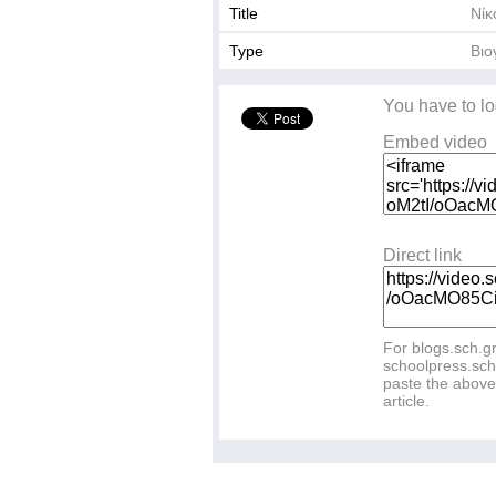
Title
Νίκ
Type
Βιο
You have to lo
Embed video
Direct link
For blogs.sch.g
schoolpress.sch
paste the above 
article.