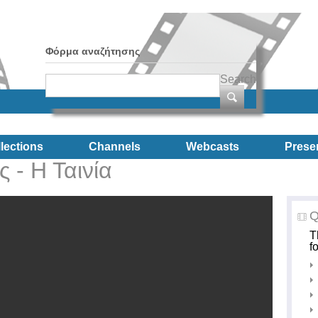
Φόρμα αναζήτησης
Search
lections
Channels
Webcasts
Prese
 - Η Ταινία
Q
T
f