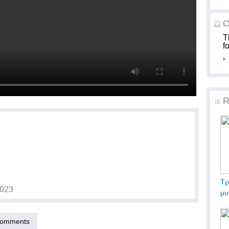
C
T
f
R
Τρ
2023
μυ
omments