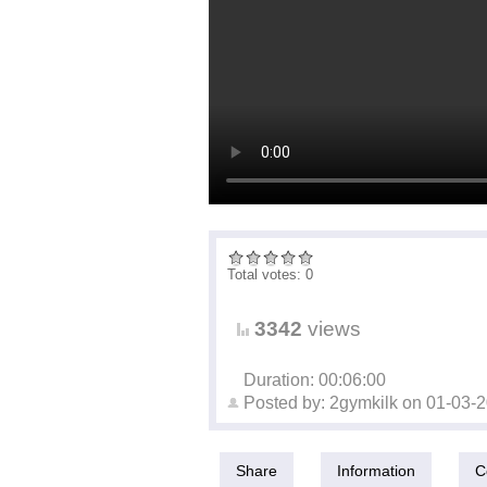
Total votes: 0
3342
views
Duration: 00:06:00
Posted by:
2gymkilk
on
01-03-
Share
Information
C