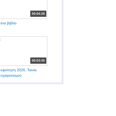
00:04:28
 ένα βιβλίο
00:03:45
οφοίτηση 2026, Ταινία
οχαιρετισμού