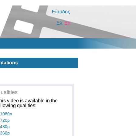
Είσοδος
Ελ
En
ntations
ualities
his video is available in the
ollowing qualities:
1080p
720p
480p
360p