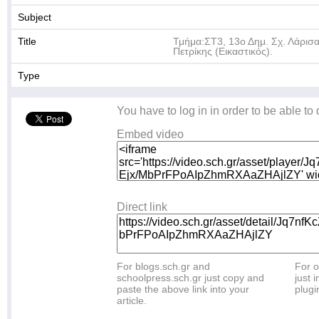
Subject
Title
Τμήμα:ΣΤ3, 13ο Δημ. Σχ. Λάρισ
Πετρίκης (Εικαστικός).
Type
You have to log in in order to be able to
Embed video
Direct link
For blogs.sch.gr and
For o
schoolpress.sch.gr just copy and
just i
paste the above link into your
plugi
article.