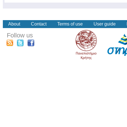
About
Contact
Terms of use
User guide
Follow us