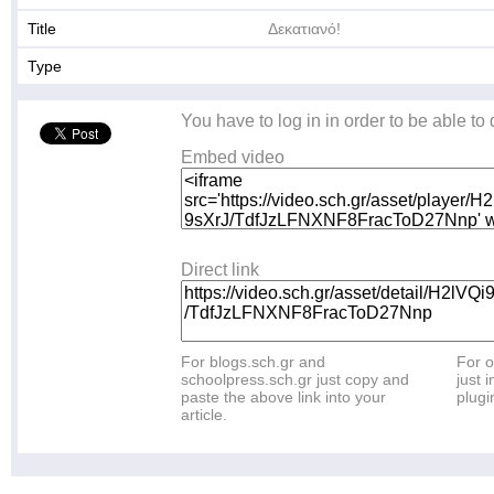
Title
Δεκατιανό!
Type
You have to log in in order to be able to
Embed video
Direct link
For blogs.sch.gr and
For o
schoolpress.sch.gr just copy and
just i
paste the above link into your
plugi
article.