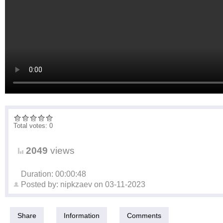
Total votes: 0
2049
views
Duration: 00:00:48
Posted by:
nipkzaev
on
03-11-2023
Share
Information
Comments