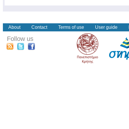
About
Contact
Terms of use
User guide
Follow us