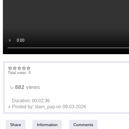
Total votes: 0
882
views
Duration: 00:02:36
Posted by:
stam_pap
on
09-03-2026
Share
Information
Comments