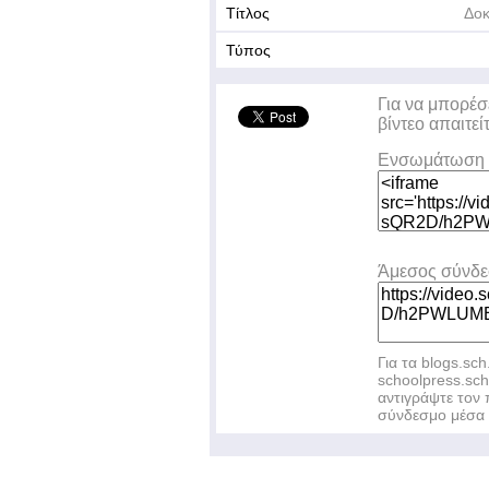
Τίτλος
Δοκ
Τύπος
Για να μπορέσ
βίντεο απαιτεί
Ενσωμάτωση 
Άμεσος σύνδ
Για τα blogs.sch
schoolpress.sc
αντιγράψτε το
σύνδεσμο μέσα 