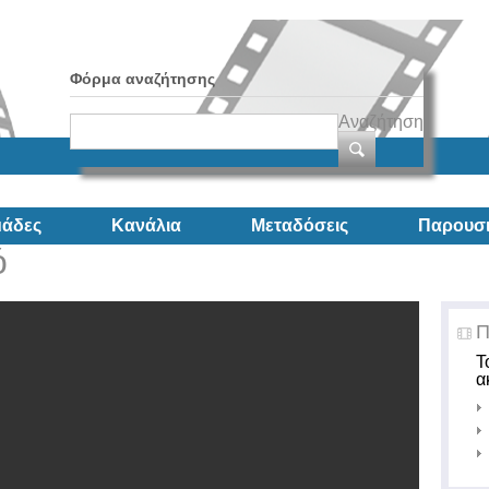
Φόρμα αναζήτησης
Αναζήτηση
άδες
Κανάλια
Μεταδόσεις
Παρουσι
ό
Π
Τ
α