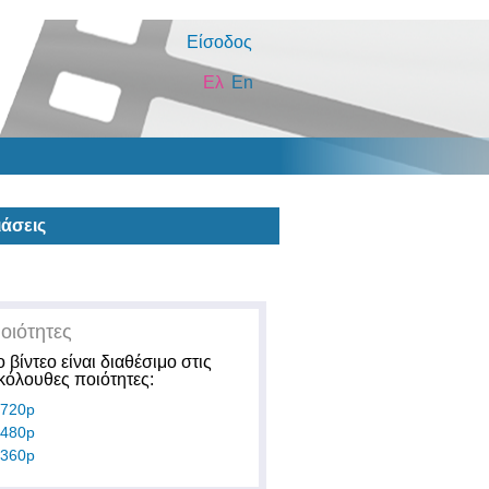
Είσοδος
Ελ
En
άσεις
οιότητες
ο βίντεο είναι διαθέσιμο στις
κόλουθες ποιότητες:
720p
480p
360p