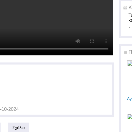
Κ
Τ
κ
Π
Αγ
-10-2024
Σχόλια