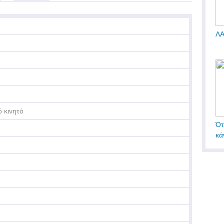
Λ
 κινητό
Ότ
κάν