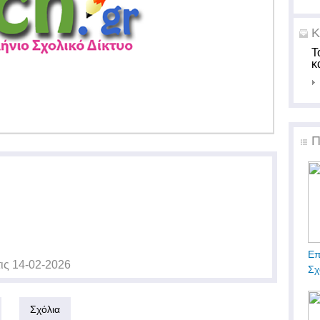
Κ
Τ
κ
Π
Επ
ις
14-02-2026
Σχ
Σχόλια