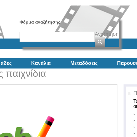
Φόρμα αναζήτησης
Αναζήτηση
άδες
Κανάλια
Μεταδόσεις
Παρουσι
 παιχνίδια
Π
Τ
α