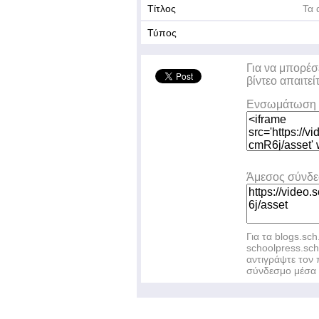
Τίτλος
Τα 
Τύπος
Για να μπορέσ
βίντεο απαιτεί
Ενσωμάτωση 
Άμεσος σύνδ
Για τα blogs.sch
schoolpress.sc
αντιγράψτε το
σύνδεσμο μέσα 