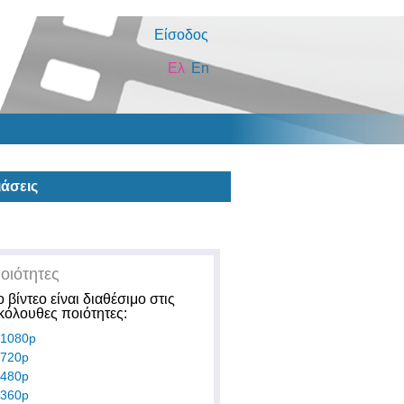
Είσοδος
Ελ
En
άσεις
οιότητες
ο βίντεο είναι διαθέσιμο στις
κόλουθες ποιότητες:
1080p
720p
480p
360p