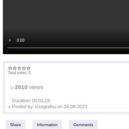
Total votes: 0
2010
views
Duration: 00:01:19
Posted by:
vizografou
on
24-08-2023
Share
Information
Comments