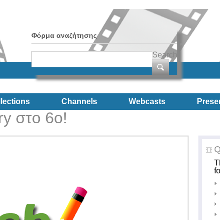
Φόρμα αναζήτησης
Search
lections
Channels
Webcasts
Prese
y στο 6ο!
Q
T
f