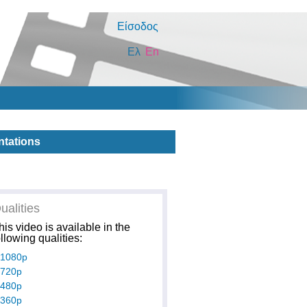
Είσοδος
Ελ
En
ntations
ualities
his video is available in the
ollowing qualities:
1080p
720p
480p
360p