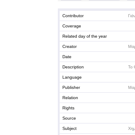
Contributor
Γιά
Coverage
Related day of the year
Creator
Μαρ
Date
Description
Το 
Language
Publisher
Μαρ
Relation
Rights
Source
Subject
Χημ