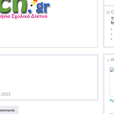
C
T
f
R
-2023
Αχ
omments