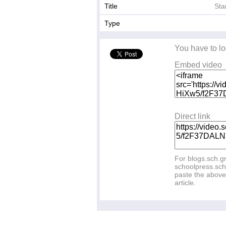
Title
Sta
Type
You have to lo
Embed video
Direct link
For blogs.sch.g
schoolpress.sch
paste the above 
article.