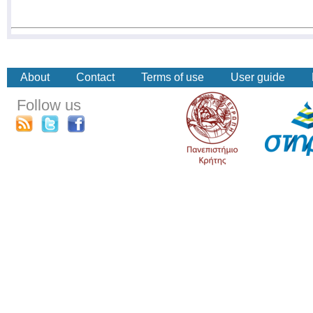
About
Contact
Terms of use
User guide
Follow us