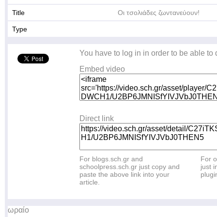
Title
Οι τσολιάδες ζωντανεύουν!
Type
You have to log in in order to be able to
Embed video
Direct link
For blogs.sch.gr and
For o
schoolpress.sch.gr just copy and
just i
paste the above link into your
plugi
article.
ωραίο