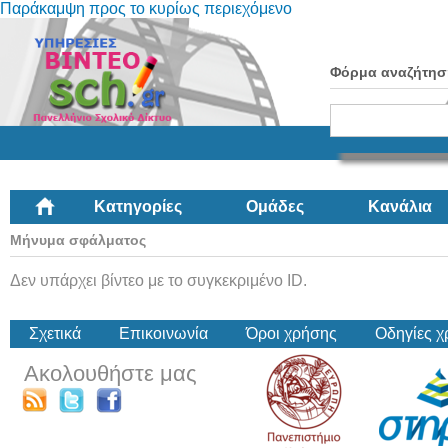
Παράκαμψη προς το κυρίως περιεχόμενο
Φόρμα αναζήτησ
Κατηγορίες
Ομάδες
Κανάλια
Μήνυμα σφάλματος
Δεν υπάρχει βίντεο με το συγκεκριμένο ID.
Σχετικά
Επικοινωνία
Όροι χρήσης
Οδηγίες 
Ακολουθήστε μας