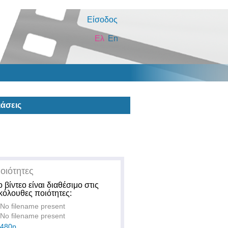
Είσοδος
Ελ
En
άσεις
οιότητες
ο βίντεο είναι διαθέσιμο στις
κόλουθες ποιότητες:
No filename present
No filename present
480p