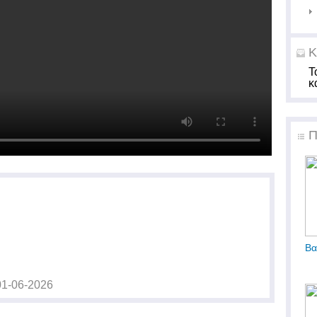
Κ
Τ
κ
Π
Βα
01-06-2026