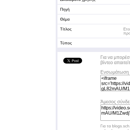
Πηγή
Θέμα
Τίτλος
Ετο
προ
Τύπος
Για να μπορέσ
βίντεο απαιτεί
Ενσωμάτωση 
Άμεσος σύνδ
Για τα blogs.sch