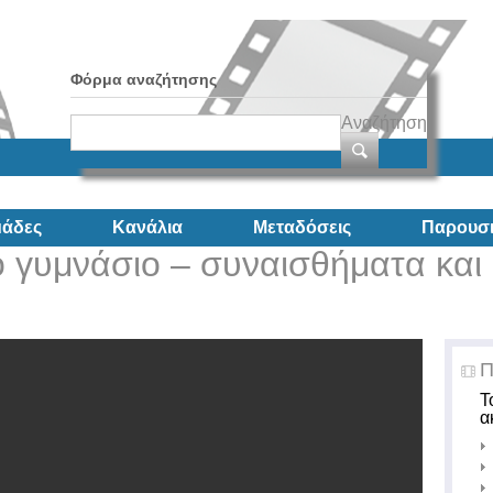
Φόρμα αναζήτησης
Αναζήτηση
άδες
Κανάλια
Μεταδόσεις
Παρουσι
το γυμνάσιο – συναισθήματα και
Π
Τ
α