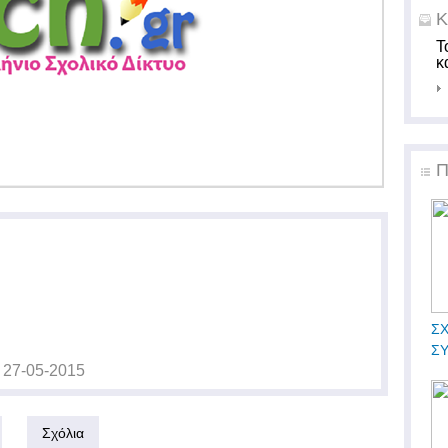
Κ
Τ
κ
Π
ΣΧ
Σ
ς
27-05-2015
Σχόλια