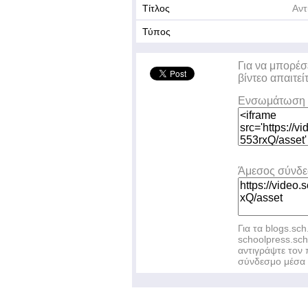
Τίτλος
Αντ
Τύπος
Για να μπορέσ
βίντεο απαιτεί
Ενσωμάτωση 
Άμεσος σύνδ
Για τα blogs.sch
schoolpress.sc
αντιγράψτε το
σύνδεσμο μέσα 