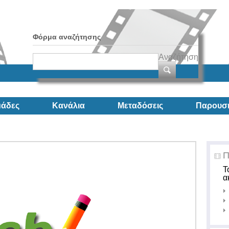
Φόρμα αναζήτησης
Αναζήτηση
άδες
Κανάλια
Μεταδόσεις
Παρουσι
Π
Τ
α