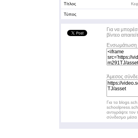
Τίτλος
Κεφ
Τύπος
Για να μπορέσ
βίντεο απαιτεί
Ενσωμάτωση 
Άμεσος σύνδ
Για τα blogs.sch
schoolpress.sc
αντιγράψτε το
σύνδεσμο μέσα 