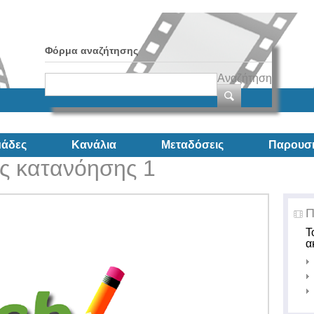
Φόρμα αναζήτησης
Αναζήτηση
άδες
Κανάλια
Μεταδόσεις
Παρουσι
ς κατανόησης 1
Π
Τ
α