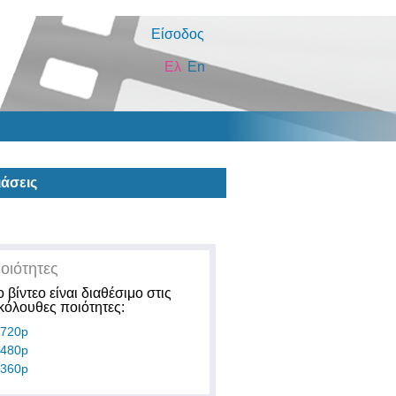
Είσοδος
Ελ
En
άσεις
οιότητες
ο βίντεο είναι διαθέσιμο στις
κόλουθες ποιότητες:
720p
480p
360p