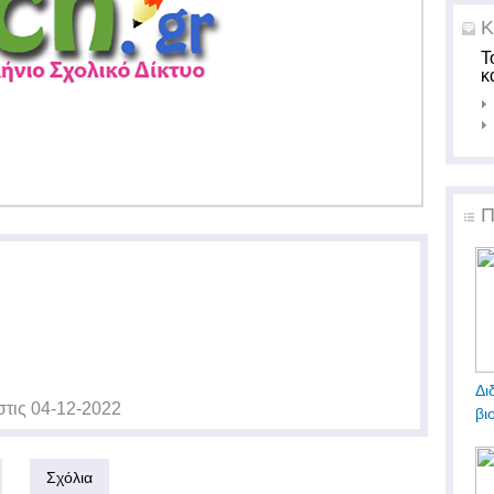
Κ
Τ
κ
Π
Δι
στις
04-12-2022
βι
Σχόλια